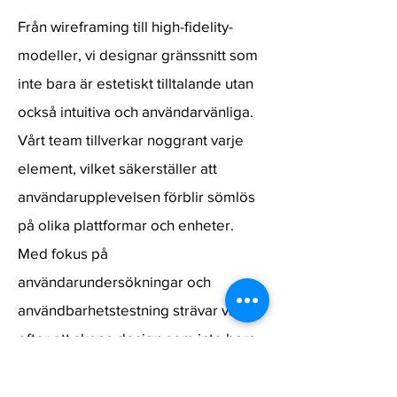
Från wireframing till high-fidelity-
modeller, vi designar gränssnitt som
inte bara är estetiskt tilltalande utan
också intuitiva och användarvänliga.
Vårt team tillverkar noggrant varje
element, vilket säkerställer att
användarupplevelsen förblir sömlös
på olika plattformar och enheter.
Med fokus på
användarundersökningar och
användbarhetstestning strävar vi
efter att skapa design som inte bara
ser bra ut utan också ökar
användarnas engagemang och